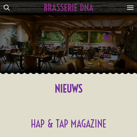
BRASSERIE DNA
Ga
direct
naar
de
hoofdinhoud
NIEUWS
HAP & TAP MAGAZINE