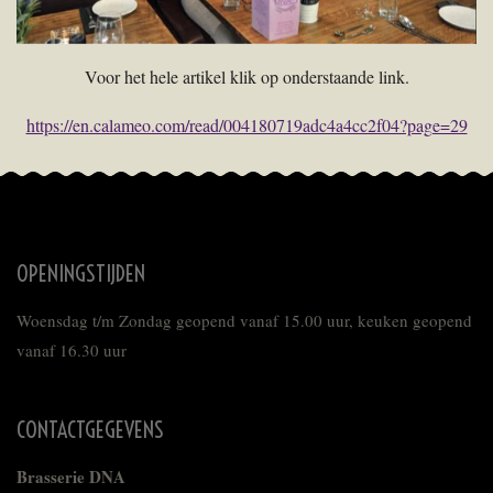
Voor het hele artikel klik op onderstaande link.
https://en.calameo.com/read/004180719adc4a4cc2f04?page=29
OPENINGSTIJDEN
Woensdag t/m Zondag geopend vanaf 15.00 uur, keuken geopend
vanaf 16.30 uur
CONTACTGEGEVENS
Brasserie DNA